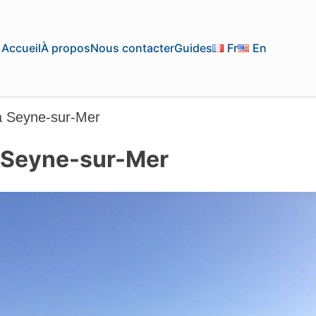
Accueil
À propos
Nous contacter
Guides
Fr
En
a Seyne-sur-Mer
a Seyne-sur-Mer