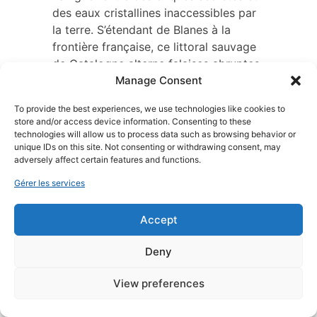
des eaux cristallines inaccessibles par
la terre. S’étendant de Blanes à la
frontière française, ce littoral sauvage
de Catalogne alterne falaises abruptes
Manage Consent
et villages de pêcheurs pittoresques.
Ce guide vous accompagne pour
To provide the best experiences, we use technologies like cookies to
trouver la location idéale au meilleur
store and/or access device information. Consenting to these
prix, avec des conseils d’experts sur
technologies will allow us to process data such as browsing behavior or
unique IDs on this site. Not consenting or withdrawing consent, may
les itinéraires et les conditions de
adversely affect certain features and functions.
navigation.
Gérer les services
Pourquoi louer un bateau
Accept
sur la Costa Brava ?
Deny
La « Côte Sauvage » porte bien son
nom, offrant un littoral découpé où la
View preferences
navigation transforme radicalement
l’expérience touristique.